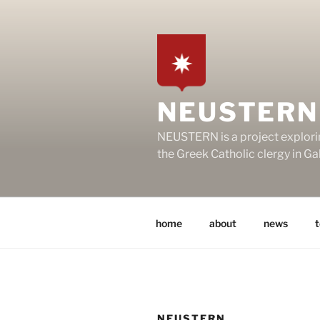
Skip
to
content
NEUSTERN
NEUSTERN is a project explori
the Greek Catholic clergy in G
home
about
news
NEUSTERN