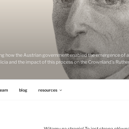
ng how the Austrian government enabled the emergence of a 
alicia and the impact of this process on the Crownland’s Ruth
team
blog
resources
Witamy na stronie! To jest strona główn