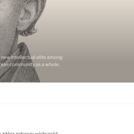
new intellectual elite among
enian community as a whole.
a, którą zobaczy większość